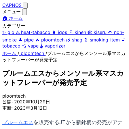
CAPNOS
メニュー
🏠 ホーム
カテゴリー
✨
glo
♨️
heat-tabacco
📱
iqos
📄
kinen
🎋
kiseru
🌱
non-
smoke
🎩
pipe
🔥
ploomtech
🌿
shag
📄
smoking-item
🚬
tobacco
💨
vape
🌡️
vaporizer
ホーム
/
ploomtech
/
プルームエスからメンソール系マスカ
ットフレーバーが発売予定
プルームエスからメンソール系マスカ
ットフレーバーが発売予定
ploomtech
公開:
2020年10月29日
更新:
2023年3月12日
プルームエス
を販売するJTから新銘柄の発売がアナ