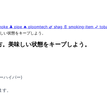
moke
🎩
pipe
🔥
ploomtech
🌿
shag
📄
smoking-item
🚬
tob
。美味しい状態をキープしよう。
除の仕方。美味しい状態をキープしよう。
ローハイパー)
ます。