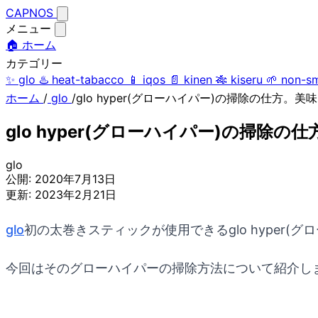
CAPNOS
メニュー
🏠 ホーム
カテゴリー
✨
glo
♨️
heat-tabacco
📱
iqos
📄
kinen
🎋
kiseru
🌱
non-s
ホーム
/
glo
/
glo hyper(グローハイパー)の掃除の仕方
glo hyper(グローハイパー)の掃
glo
公開:
2020年7月13日
更新:
2023年2月21日
glo
初の太巻きスティックが使用できるglo hyper(グ
今回はそのグローハイパーの掃除方法について紹介し