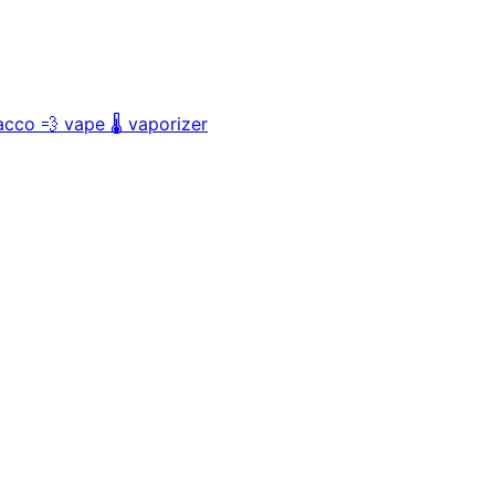
acco
💨
vape
🌡️
vaporizer