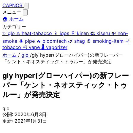
CAPNOS
メニュー
🏠 ホーム
カテゴリー
✨
glo
♨️
heat-tabacco
📱
iqos
📄
kinen
🎋
kiseru
🌱
non-
smoke
🎩
pipe
🔥
ploomtech
🌿
shag
📄
smoking-item
🚬
tobacco
💨
vape
🌡️
vaporizer
ホーム
/
glo
/
gly hyper(グローハイパー)の新フレーバー
「ケント・ネオスティック・トゥルー」が発売決定
gly hyper(グローハイパー)の新フレー
バー「ケント・ネオスティック・トゥ
ルー」が発売決定
glo
公開:
2020年6月3日
更新:
2021年1月31日