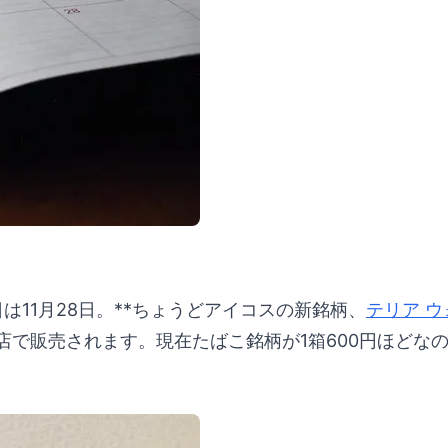
売日は11月28日。**ちょうどアイコスの新銘柄、
テリア 
たばこ店で販売されます。現在たばこ銘柄が1箱600円ほ