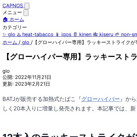
CAPNOS
メニュー
🏠 ホーム
カテゴリー
✨
glo
♨️
heat-tabacco
📱
iqos
📄
kinen
🎋
kiseru
🌱
non-s
ホーム
/
glo
/
【グローハイパー専用】ラッキーストライクが1
【グローハイパー専用】ラッキーストラ
glo
公開:
2022年11月21日
更新:
2023年2月21日
BATJが販売する加熱式たばこ『
グローハイパー
』から
しく20本入りに増量し発売されます。本記事では、