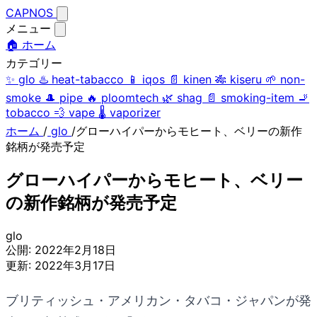
CAPNOS
メニュー
🏠 ホーム
カテゴリー
✨
glo
♨️
heat-tabacco
📱
iqos
📄
kinen
🎋
kiseru
🌱
non-
smoke
🎩
pipe
🔥
ploomtech
🌿
shag
📄
smoking-item
🚬
tobacco
💨
vape
🌡️
vaporizer
ホーム
/
glo
/
グローハイパーからモヒート、ベリーの新作
銘柄が発売予定
グローハイパーからモヒート、ベリー
の新作銘柄が発売予定
glo
公開:
2022年2月18日
更新:
2022年3月17日
ブリティッシュ・アメリカン・タバコ・ジャパンが発