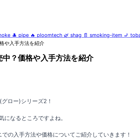
moke
🎩
pipe
🔥
ploomtech
🌿
shag
📄
smoking-item
🚬
tob
価格や入手方法を紹介
販売中？価格や入手方法を紹介
o(グロー)シリーズ2！
も気になるところですよね。
ビニでの入手方法や価格についてご紹介していきます！