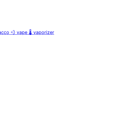
acco
💨
vape
🌡️
vaporizer