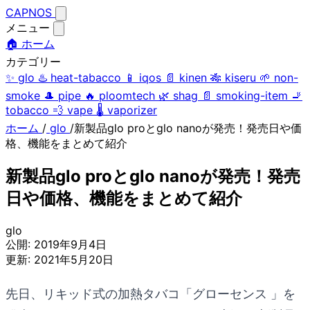
CAPNOS
メニュー
🏠 ホーム
カテゴリー
✨
glo
♨️
heat-tabacco
📱
iqos
📄
kinen
🎋
kiseru
🌱
non-
smoke
🎩
pipe
🔥
ploomtech
🌿
shag
📄
smoking-item
🚬
tobacco
💨
vape
🌡️
vaporizer
ホーム
/
glo
/
新製品glo proとglo nanoが発売！発売日や価
格、機能をまとめて紹介
新製品glo proとglo nanoが発売！発売
日や価格、機能をまとめて紹介
glo
公開:
2019年9月4日
更新:
2021年5月20日
先日、リキッド式の加熱タバコ「グローセンス 」を