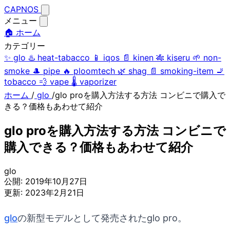
CAPNOS
メニュー
🏠 ホーム
カテゴリー
✨
glo
♨️
heat-tabacco
📱
iqos
📄
kinen
🎋
kiseru
🌱
non-
smoke
🎩
pipe
🔥
ploomtech
🌿
shag
📄
smoking-item
🚬
tobacco
💨
vape
🌡️
vaporizer
ホーム
/
glo
/
glo proを購入方法する方法 コンビニで購入で
きる？価格もあわせて紹介
glo proを購入方法する方法 コンビニで
購入できる？価格もあわせて紹介
glo
公開:
2019年10月27日
更新:
2023年2月21日
glo
の新型モデルとして発売されたglo pro。