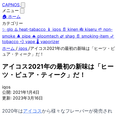
CAPNOS
メニュー
🏠 ホーム
カテゴリー
✨
glo
♨️
heat-tabacco
📱
iqos
📄
kinen
🎋
kiseru
🌱
non-
smoke
🎩
pipe
🔥
ploomtech
🌿
shag
📄
smoking-item
🚬
tobacco
💨
vape
🌡️
vaporizer
ホーム
/
iqos
/
アイコス2021年の最初の新味は「ヒーツ・ピ
ュア・ティーク」だ！
アイコス2021年の最初の新味は「ヒー
ツ・ピュア・ティーク」だ！
iqos
公開:
2021年1月4日
更新:
2023年3月16日
2020年は
アイコス
から様々なフレーバーが発売され