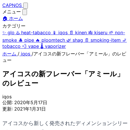
CAPNOS
メニュー
🏠 ホーム
カテゴリー
✨
glo
♨️
heat-tabacco
📱
iqos
📄
kinen
🎋
kiseru
🌱
non-
smoke
🎩
pipe
🔥
ploomtech
🌿
shag
📄
smoking-item
🚬
tobacco
💨
vape
🌡️
vaporizer
ホーム
/
iqos
/
アイコスの新フレーバー「アミール」のレビ
ュー
アイコスの新フレーバー「アミール」
のレビュー
iqos
公開:
2020年5月17日
更新:
2021年1月31日
アイコスから新しく発売されたディメンションシリー