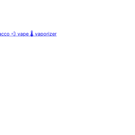
acco
💨
vape
🌡️
vaporizer