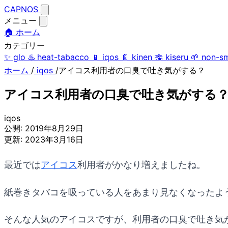
CAPNOS
メニュー
🏠 ホーム
カテゴリー
✨
glo
♨️
heat-tabacco
📱
iqos
📄
kinen
🎋
kiseru
🌱
non-s
ホーム
/
iqos
/
アイコス利用者の口臭で吐き気がする？
アイコス利用者の口臭で吐き気がする
iqos
公開:
2019年8月29日
更新:
2023年3月16日
最近では
アイコス
利用者がかなり増えましたね。
紙巻きタバコを吸っている人をあまり見なくなったよ
そんな人気のアイコスですが、利用者の口臭で吐き気