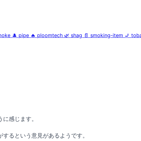
moke
🎩
pipe
🔥
ploomtech
🌿
shag
📄
smoking-item
🚬
tob
？
うに感じます。
がするという意見があるようです。