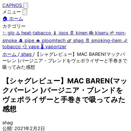
CAPNOS
メニュー
🏠 ホーム
カテゴリー
✨
glo
♨️
heat-tabacco
📱
iqos
📄
kinen
🎋
kiseru
🌱
non-
smoke
🎩
pipe
🔥
ploomtech
🌿
shag
📄
smoking-item
🚬
tobacco
💨
vape
🌡️
vaporizer
ホーム
/
shag
/
【シャグレビュー】MAC BAREN(マックバ
ーレン )バージニア・ブレンドをヴェポライザーと手巻きで
吸ってみた感想
【シャグレビュー】MAC BAREN(マッ
クバーレン )バージニア・ブレンドを
ヴェポライザーと手巻きで吸ってみた
感想
shag
公開:
2021年2月2日