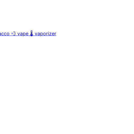
acco
💨
vape
🌡️
vaporizer