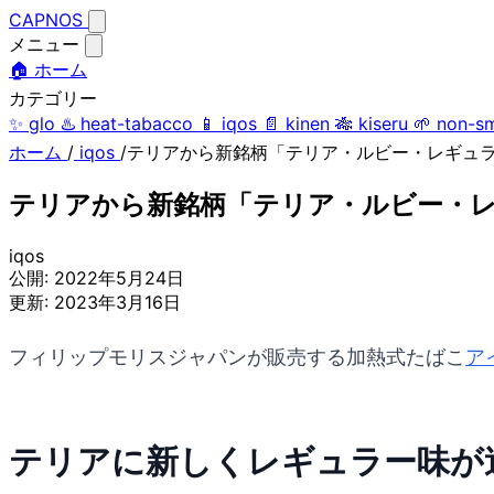
CAPNOS
メニュー
🏠 ホーム
カテゴリー
✨
glo
♨️
heat-tabacco
📱
iqos
📄
kinen
🎋
kiseru
🌱
non-s
ホーム
/
iqos
/
テリアから新銘柄「テリア・ルビー・レギュラ
テリアから新銘柄「テリア・ルビー・レ
iqos
公開:
2022年5月24日
更新:
2023年3月16日
フィリップモリスジャパンが販売する加熱式たばこ
ア
テリアに新しくレギュラー味が