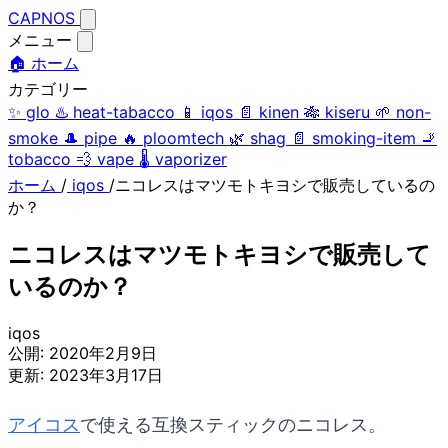
CAPNOS
メニュー
🏠 ホーム
カテゴリー
✨
glo
♨️
heat-tabacco
📱
iqos
📄
kinen
🎋
kiseru
🌱
non-
smoke
🎩
pipe
🔥
ploomtech
🌿
shag
📄
smoking-item
🚬
tobacco
💨
vape
🌡️
vaporizer
ホーム
/
iqos
/
ニコレスはマツモトキヨシで販売しているの
か？
ニコレスはマツモトキヨシで販売して
いるのか？
iqos
公開:
2020年2月9日
更新:
2023年3月17日
アイコス
で使える互換スティックのニコレス。