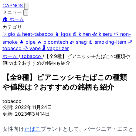
CAPNOS
メニュー
🏠 ホーム
カテゴリー
✨
glo
♨️
heat-tabacco
📱
iqos
📄
kinen
🎋
kiseru
🌱
non-
smoke
🎩
pipe
🔥
ploomtech
🌿
shag
📄
smoking-item
🚬
tobacco
💨
vape
🌡️
vaporizer
ホーム
/
tobacco
/
【全9種】ピアニッシモたばこの種類や
値段は？おすすめの銘柄も紹介
【全9種】ピアニッシモたばこの種類
や値段は？おすすめの銘柄も紹介
tobacco
公開:
2022年11月24日
更新:
2023年3月14日
女性向け
たばこ
ブラントとして、バージニア・エスと