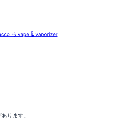
acco
💨
vape
🌡️
vaporizer
があります。