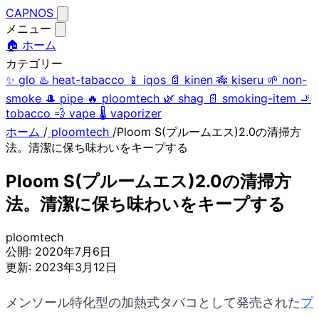
CAPNOS
メニュー
🏠 ホーム
カテゴリー
✨
glo
♨️
heat-tabacco
📱
iqos
📄
kinen
🎋
kiseru
🌱
non-
smoke
🎩
pipe
🔥
ploomtech
🌿
shag
📄
smoking-item
🚬
tobacco
💨
vape
🌡️
vaporizer
ホーム
/
ploomtech
/
Ploom S(プルームエス)2.0の清掃方
法。清潔に保ち味わいをキープする
Ploom S(プルームエス)2.0の清掃方
法。清潔に保ち味わいをキープする
ploomtech
公開:
2020年7月6日
更新:
2023年3月12日
メンソール特化型の加熱式タバコとして発売された
プ