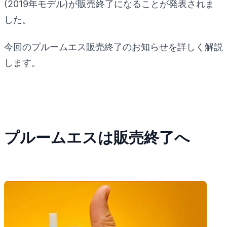
(2019年モデル)が販売終了になることが発表されま
した。
今回のプルームエス販売終了のお知らせを詳しく解説
します。
プルームエスは販売終了へ