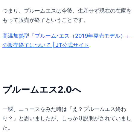
つまり、プルームエスは今後、生産せず現在の在庫を
もって販売が終了ということです。
高温加熱型「プルーム･エス（2019年発売モデル）」
の販売終了について | JT公式サイト
プルームエス2.0へ
一瞬、ニュースをみた時は「え？プルームエス終わ
り？」と思いましたが、しっかり説明がされていまし
た。