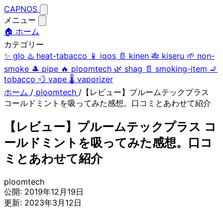
CAPNOS
メニュー
🏠 ホーム
カテゴリー
✨
glo
♨️
heat-tabacco
📱
iqos
📄
kinen
🎋
kiseru
🌱
non-
smoke
🎩
pipe
🔥
ploomtech
🌿
shag
📄
smoking-item
🚬
tobacco
💨
vape
🌡️
vaporizer
ホーム
/
ploomtech
/
【レビュー】プルームテックプラス
コールドミントを吸ってみた感想。口コミとあわせて紹介
【レビュー】プルームテックプラス コ
ールドミントを吸ってみた感想。口コ
ミとあわせて紹介
ploomtech
公開:
2019年12月19日
更新:
2023年3月12日