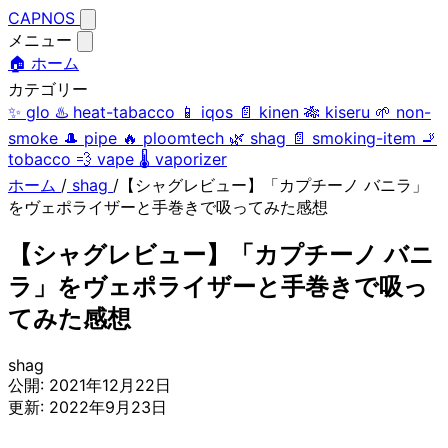
CAPNOS
メニュー
🏠 ホーム
カテゴリー
✨
glo
♨️
heat-tabacco
📱
iqos
📄
kinen
🎋
kiseru
🌱
non-
smoke
🎩
pipe
🔥
ploomtech
🌿
shag
📄
smoking-item
🚬
tobacco
💨
vape
🌡️
vaporizer
ホーム
/
shag
/
【シャグレビュー】「カプチーノ バニラ」
をヴェポライザーと手巻きで吸ってみた感想
【シャグレビュー】「カプチーノ バニ
ラ」をヴェポライザーと手巻きで吸っ
てみた感想
shag
公開:
2021年12月22日
更新:
2022年9月23日