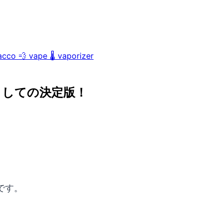
acco
💨
vape
🌡️
vaporizer
としての決定版！
です。