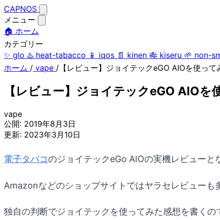
CAPNOS
メニュー
🏠 ホーム
カテゴリー
✨
glo
♨️
heat-tabacco
📱
iqos
📄
kinen
🎋
kiseru
🌱
non-s
ホーム
/
vape
/
【レビュー】ジョイテックeGO AIOを使
【レビュー】ジョイテックeGO AIO
vape
公開:
2019年8月3日
更新:
2023年3月10日
電子タバコ
のジョイテックeGo AIOの実機レビュー
Amazonなどのショップサイトではヤラセレビュー
独自の判断でジョイテックを使ってみた感想を書くの