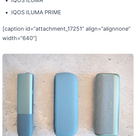
IQOS ILUMA
IQOS ILUMA PRIME
[caption id=“attachment_17251” align=“alignnone”
width=“640”]