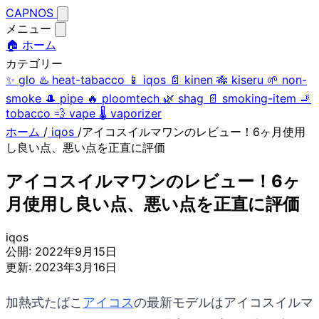
CAPNOS
メニュー
🏠 ホーム
カテゴリー
✨
glo
♨️
heat-tabacco
📱
iqos
📄
kinen
🎋
kiseru
🌱
non-
smoke
🎩
pipe
🔥
ploomtech
🌿
shag
📄
smoking-item
🚬
tobacco
💨
vape
🌡️
vaporizer
ホーム
/
iqos
/
アイコスイルマワンのレビュー！6ヶ月使用
し良い点、悪い点を正直に評価
アイコスイルマワンのレビュー！6ヶ
月使用し良い点、悪い点を正直に評価
iqos
公開:
2022年9月15日
更新:
2023年3月16日
加熱式たばこ
アイコス
の最新モデルはアイコスイルマ