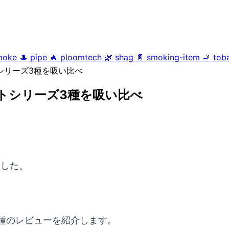
moke
🎩
pipe
🔥
ploomtech
🌿
shag
📄
smoking-item
🚬
tob
トシリーズ3種を吸い比べ
イトシリーズ3種を吸い比べ
ました。
3種のレビューを紹介します。