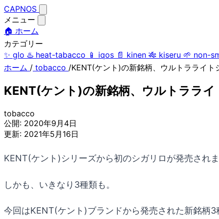
CAPNOS
メニュー
🏠 ホーム
カテゴリー
✨
glo
♨️
heat-tabacco
📱
iqos
📄
kinen
🎋
kiseru
🌱
non-s
ホーム
/
tobacco
/
KENT(ケント)の新銘柄、ウルトラライ
KENT(ケント)の新銘柄、ウルトララ
tobacco
公開:
2020年9月4日
更新:
2021年5月16日
KENT(ケント)シリーズから初のシガリロが発売され
しかも、いきなり3種類も。
今回はKENT(ケント)ブランドから発売された新銘柄