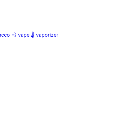
acco
💨
vape
🌡️
vaporizer