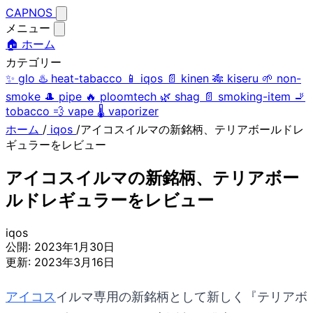
CAPNOS
メニュー
🏠 ホーム
カテゴリー
✨
glo
♨️
heat-tabacco
📱
iqos
📄
kinen
🎋
kiseru
🌱
non-
smoke
🎩
pipe
🔥
ploomtech
🌿
shag
📄
smoking-item
🚬
tobacco
💨
vape
🌡️
vaporizer
ホーム
/
iqos
/
アイコスイルマの新銘柄、テリアボールドレ
ギュラーをレビュー
アイコスイルマの新銘柄、テリアボー
ルドレギュラーをレビュー
iqos
公開:
2023年1月30日
更新:
2023年3月16日
アイコス
イルマ専用の新銘柄として新しく『テリアボ