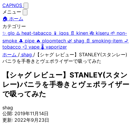
CAPNOS
メニュー
🏠 ホーム
カテゴリー
✨
glo
♨️
heat-tabacco
📱
iqos
📄
kinen
🎋
kiseru
🌱
non-
smoke
🎩
pipe
🔥
ploomtech
🌿
shag
📄
smoking-item
🚬
tobacco
💨
vape
🌡️
vaporizer
ホーム
/
shag
/
【シャグ レビュー】STANLEY(スタンレー)
バニラを手巻きとヴェポライザーで吸ってみた
【シャグ レビュー】STANLEY(スタン
レー)バニラを手巻きとヴェポライザー
で吸ってみた
shag
公開:
2019年11月14日
更新:
2022年9月23日