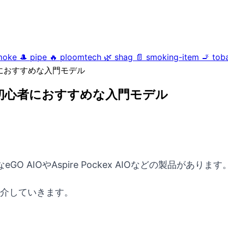
moke
🎩
pipe
🔥
ploomtech
🌿
shag
📄
smoking-item
🚬
tob
者におすすめな入門モデル
は初心者におすすめな入門モデル
AIOやAspire Pockex AIOなどの製品があります
紹介していきます。