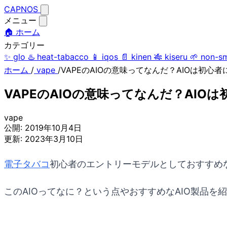
CAPNOS
メニュー
🏠 ホーム
カテゴリー
✨
glo
♨️
heat-tabacco
📱
iqos
📄
kinen
🎋
kiseru
🌱
non-s
ホーム
/
vape
/
VAPEのAIOの意味ってなんだ？AIOは初心
VAPEのAIOの意味ってなんだ？AIO
vape
公開:
2019年10月4日
更新:
2023年3月10日
電子タバコ
初心者のエントリーモデルとしておすすめなeGO 
このAIOってなに？という点やおすすめなAIO製品を