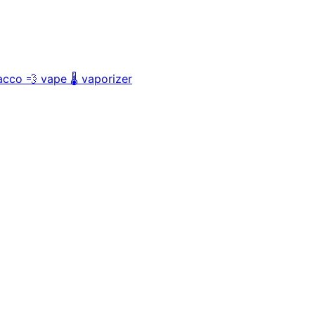
acco
💨
vape
🌡️
vaporizer
。