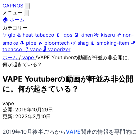
CAPNOS
メニュー
🏠 ホーム
カテゴリー
✨
glo
♨️
heat-tabacco
📱
iqos
📄
kinen
🎋
kiseru
🌱
non-
smoke
🎩
pipe
🔥
ploomtech
🌿
shag
📄
smoking-item
🚬
tobacco
💨
vape
🌡️
vaporizer
ホーム
/
vape
/
VAPE Youtuberの動画が軒並み非公開に。
何が起きている？
VAPE Youtuberの動画が軒並み非公開
に。何が起きている？
vape
公開:
2019年10月29日
更新:
2023年3月10日
2019年10月後半ごろから
VAPE
関連の情報を専門的に