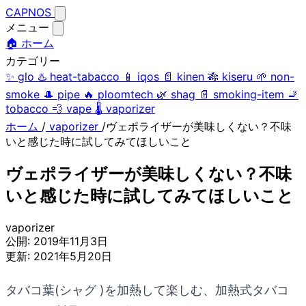
CAPNOS
メニュー
🏠 ホーム
カテゴリー
✨
glo
♨️
heat-tabacco
📱
iqos
📄
kinen
🎋
kiseru
🌱
non-
smoke
🎩
pipe
🔥
ploomtech
🌿
shag
📄
smoking-item
🚬
tobacco
💨
vape
🌡️
vaporizer
ホーム
/
vaporizer
/
ヴェポライザーが美味しくない？不味
いと感じた時に試してみてほしいこと
ヴェポライザーが美味しくない？不味
いと感じた時に試してみてほしいこと
vaporizer
公開:
2019年11月3日
更新:
2021年5月20日
タバコ葉(シャグ )を加熱して楽しむ、加熱式タバコ