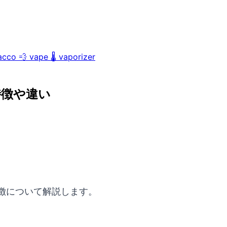
acco
💨
vape
🌡️
vaporizer
特徴や違い
徴について解説します。