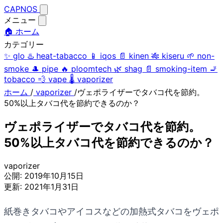
CAPNOS
メニュー
🏠 ホーム
カテゴリー
✨
glo
♨️
heat-tabacco
📱
iqos
📄
kinen
🎋
kiseru
🌱
non-
smoke
🎩
pipe
🔥
ploomtech
🌿
shag
📄
smoking-item
🚬
tobacco
💨
vape
🌡️
vaporizer
ホーム
/
vaporizer
/
ヴェポライザーでタバコ代を節約。
50%以上タバコ代を節約できるのか？
ヴェポライザーでタバコ代を節約。
50%以上タバコ代を節約できるのか？
vaporizer
公開:
2019年10月15日
更新:
2021年1月31日
紙巻きタバコやアイコスなどの加熱式タバコをヴェポ