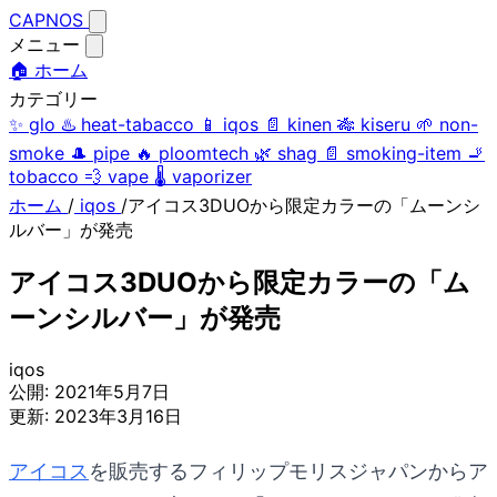
CAPNOS
メニュー
🏠 ホーム
カテゴリー
✨
glo
♨️
heat-tabacco
📱
iqos
📄
kinen
🎋
kiseru
🌱
non-
smoke
🎩
pipe
🔥
ploomtech
🌿
shag
📄
smoking-item
🚬
tobacco
💨
vape
🌡️
vaporizer
ホーム
/
iqos
/
アイコス3DUOから限定カラーの「ムーンシ
ルバー」が発売
アイコス3DUOから限定カラーの「ム
ーンシルバー」が発売
iqos
公開:
2021年5月7日
更新:
2023年3月16日
アイコス
を販売するフィリップモリスジャパンからア