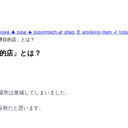
moke
🎩
pipe
🔥
ploomtech
🌿
shag
📄
smoking-item
🚬
tob
煙目的店」とは？
的店」とは？
る場所は激減してしまいました。
反映だと思います。