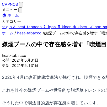
CAPNOS
メニュー
🏠 ホーム
カテゴリー
✨
glo
♨️
heat-tabacco
📱
iqos
📄
kinen
🎋
kiseru
🌱
non-s
ホーム
/
heat-tabacco
/
嫌煙ブームの中で存在感を増す「喫
嫌煙ブームの中で存在感を増す「喫煙目
heat-tabacco
公開:
2021年5月31日
更新:
2021年5月31日
2020年4月に改正健康増進法が施行され、喫煙でき
これも昨今の嫌煙ブームや世界的な脱煙草トレンドの
そうした中で喫煙目的店が存在感を増しています。