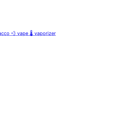
acco
💨
vape
🌡️
vaporizer