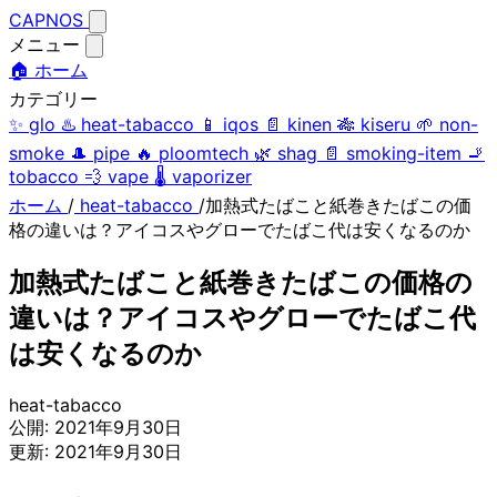
CAPNOS
メニュー
🏠 ホーム
カテゴリー
✨
glo
♨️
heat-tabacco
📱
iqos
📄
kinen
🎋
kiseru
🌱
non-
smoke
🎩
pipe
🔥
ploomtech
🌿
shag
📄
smoking-item
🚬
tobacco
💨
vape
🌡️
vaporizer
ホーム
/
heat-tabacco
/
加熱式たばこと紙巻きたばこの価
格の違いは？アイコスやグローでたばこ代は安くなるのか
加熱式たばこと紙巻きたばこの価格の
違いは？アイコスやグローでたばこ代
は安くなるのか
heat-tabacco
公開:
2021年9月30日
更新:
2021年9月30日