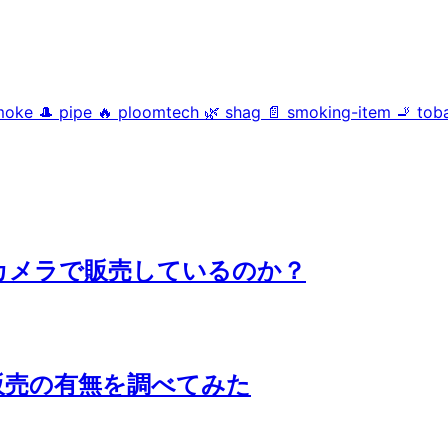
moke
🎩
pipe
🔥
ploomtech
🌿
shag
📄
smoking-item
🚬
tob
シカメラで販売しているのか？
販売の有無を調べてみた