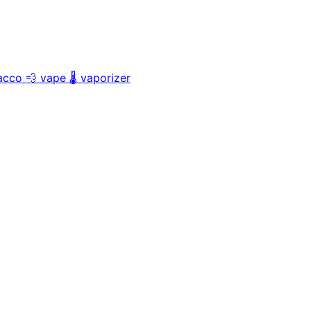
acco
💨
vape
🌡️
vaporizer