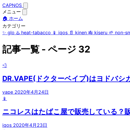
CAPNOS
メニュー
🏠 ホーム
カテゴリー
✨
glo
♨️
heat-tabacco
📱
iqos
📄
kinen
🎋
kiseru
🌱
non-s
記事一覧 - ページ 32
💨
DR.VAPE(ドクターベイプ)はヨドバ
vape
2020年4月24日
📱
ニコレスはたばこ屋で販売している？
iqos
2020年4月23日