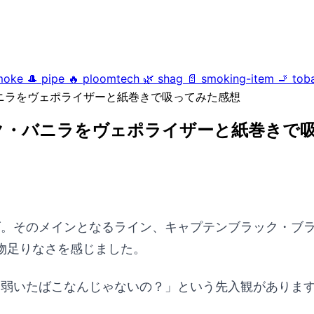
moke
🎩
pipe
🔥
ploomtech
🌿
shag
📄
smoking-item
🚬
tob
ニラをヴェポライザーと紙巻きで吸ってみた感想
ク・バニラをヴェポライザーと紙巻きで
kシリーズ。そのメインとなるライン、キャプテンブラック
物足りなさを感じました。
して「また弱いたばこなんじゃないの？」という先入観があ