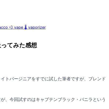
acco
💨
vape
🌡️
vaporizer
吸ってみた感想
・ブライトバージニアをすでに試した筆者ですが、ブレンド
りますが、今回試すのはキャプテンブラック・バニラという