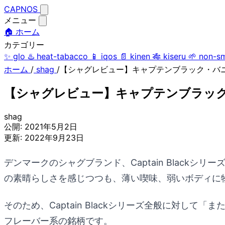
CAPNOS
メニュー
🏠 ホーム
カテゴリー
✨
glo
♨️
heat-tabacco
📱
iqos
📄
kinen
🎋
kiseru
🌱
non-s
ホーム
/
shag
/
【シャグレビュー】キャプテンブラック・バ
【シャグレビュー】キャプテンブラッ
shag
公開:
2021年5月2日
更新:
2022年9月23日
デンマークのシャグブランド、Captain Blac
の素晴らしさを感じつつも、薄い喫味、弱いボディに
そのため、Captain Blackシリーズ全般に対
フレーバー系の銘柄です。