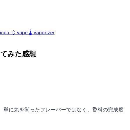
acco
💨
vape
🌡️
vaporizer
ってみた感想
、単に気を衒ったフレーバーではなく、香料の完成度