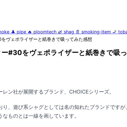
moke
🎩
pipe
🔥
ploomtech
🌿
shag
📄
smoking-item
🚬
tob
0をヴェポライザーと紙巻きで吸ってみた感想
ー#30をヴェポライザーと紙巻きで吸
レン社が展開するブランド、CHOICEシリーズ。
おり、遊び系シャグとしては名の知れたブランドですが
うなものとは一線を画しています。