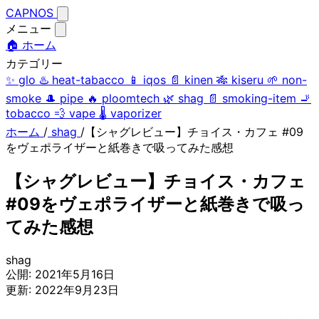
CAPNOS
メニュー
🏠 ホーム
カテゴリー
✨
glo
♨️
heat-tabacco
📱
iqos
📄
kinen
🎋
kiseru
🌱
non-
smoke
🎩
pipe
🔥
ploomtech
🌿
shag
📄
smoking-item
🚬
tobacco
💨
vape
🌡️
vaporizer
ホーム
/
shag
/
【シャグレビュー】チョイス・カフェ #09
をヴェポライザーと紙巻きで吸ってみた感想
【シャグレビュー】チョイス・カフェ
#09をヴェポライザーと紙巻きで吸っ
てみた感想
shag
公開:
2021年5月16日
更新:
2022年9月23日