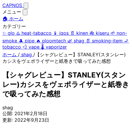
CAPNOS
メニュー
🏠 ホーム
カテゴリー
✨
glo
♨️
heat-tabacco
📱
iqos
📄
kinen
🎋
kiseru
🌱
non-
smoke
🎩
pipe
🔥
ploomtech
🌿
shag
📄
smoking-item
🚬
tobacco
💨
vape
🌡️
vaporizer
ホーム
/
shag
/
【シャグレビュー】STANLEY(スタンレー)
カシスをヴェポライザーと紙巻きで吸ってみた感想
【シャグレビュー】STANLEY(スタン
レー)カシスをヴェポライザーと紙巻き
で吸ってみた感想
shag
公開:
2021年2月18日
更新:
2022年9月23日