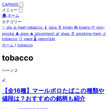
CAPNOS
メニュー
🏠 ホーム
カテゴリー
✨
glo
♨️
heat-tabacco
📱
iqos
📄
kinen
🎋
kiseru
🌱
non-
smoke
🎩
pipe
🔥
ploomtech
🌿
shag
📄
smoking-item
🚬
tobacco
💨
vape
🌡️
vaporizer
ホーム
/
tobacco
tobacco
ページ 2
🚬
【全16種】マールボロたばこの種類や
値段は？おすすめの銘柄も紹介