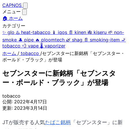
CAPNOS
メニュー
🏠 ホーム
カテゴリー
✨
glo
♨️
heat-tabacco
📱
iqos
📄
kinen
🎋
kiseru
🌱
non-
smoke
🎩
pipe
🔥
ploomtech
🌿
shag
📄
smoking-item
🚬
tobacco
💨
vape
🌡️
vaporizer
ホーム
/
tobacco
/
セブンスターに新銘柄「セブンスター・
ボールド・ブラック」が登場
セブンスターに新銘柄「セブンスタ
ー・ボールド・ブラック」が登場
tobacco
公開:
2022年4月17日
更新:
2023年3月14日
JTが販売する人気
たばこ銘柄
「セブンスター」に新