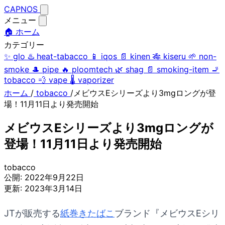
CAPNOS
メニュー
🏠 ホーム
カテゴリー
✨
glo
♨️
heat-tabacco
📱
iqos
📄
kinen
🎋
kiseru
🌱
non-
smoke
🎩
pipe
🔥
ploomtech
🌿
shag
📄
smoking-item
🚬
tobacco
💨
vape
🌡️
vaporizer
ホーム
/
tobacco
/
メビウスEシリーズより3mgロングが登
場！11月11日より発売開始
メビウスEシリーズより3mgロングが
登場！11月11日より発売開始
tobacco
公開:
2022年9月22日
更新:
2023年3月14日
JTが販売する
紙巻きたばこ
ブランド『メビウスEシリ