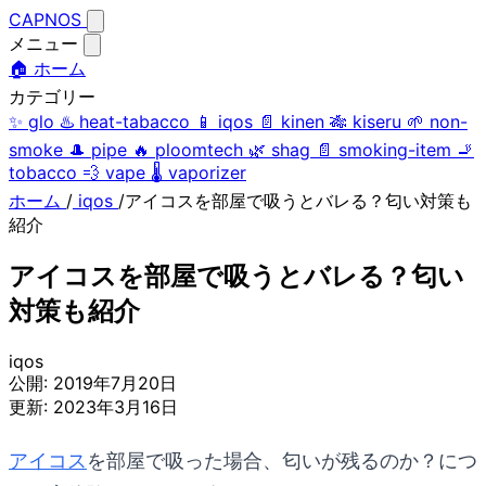
CAPNOS
メニュー
🏠 ホーム
カテゴリー
✨
glo
♨️
heat-tabacco
📱
iqos
📄
kinen
🎋
kiseru
🌱
non-
smoke
🎩
pipe
🔥
ploomtech
🌿
shag
📄
smoking-item
🚬
tobacco
💨
vape
🌡️
vaporizer
ホーム
/
iqos
/
アイコスを部屋で吸うとバレる？匂い対策も
紹介
アイコスを部屋で吸うとバレる？匂い
対策も紹介
iqos
公開:
2019年7月20日
更新:
2023年3月16日
アイコス
を部屋で吸った場合、匂いが残るのか？につ