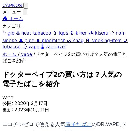
CAPNOS
メニュー
🏠 ホーム
カテゴリー
✨
glo
♨️
heat-tabacco
📱
iqos
📄
kinen
🎋
kiseru
🌱
non-
smoke
🎩
pipe
🔥
ploomtech
🌿
shag
📄
smoking-item
🚬
tobacco
💨
vape
🌡️
vaporizer
ホーム
/
vape
/
ドクターベイプ2の買い方は？人気の電子た
ばこを紹介
ドクターベイプ2の買い方は？人気の
電子たばこを紹介
vape
公開:
2020年3月17日
更新:
2023年10月11日
ニコチンゼロで使える人気
電子たばこ
のDR.VAPE(ド