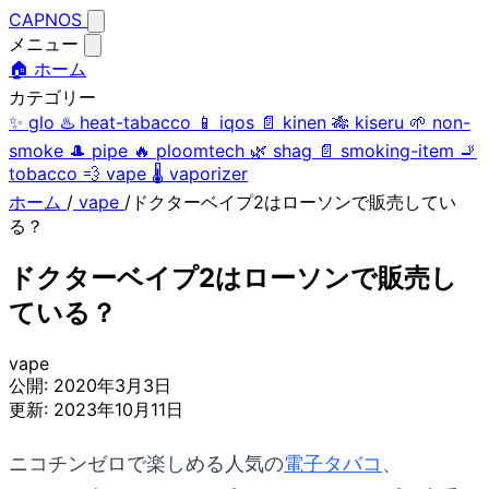
CAPNOS
メニュー
🏠 ホーム
カテゴリー
✨
glo
♨️
heat-tabacco
📱
iqos
📄
kinen
🎋
kiseru
🌱
non-
smoke
🎩
pipe
🔥
ploomtech
🌿
shag
📄
smoking-item
🚬
tobacco
💨
vape
🌡️
vaporizer
ホーム
/
vape
/
ドクターベイプ2はローソンで販売してい
る？
ドクターベイプ2はローソンで販売し
ている？
vape
公開:
2020年3月3日
更新:
2023年10月11日
ニコチンゼロで楽しめる人気の
電子タバコ
、