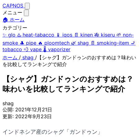
CAPNOS
メニュー
🏠 ホーム
カテゴリー
✨
glo
♨️
heat-tabacco
📱
iqos
📄
kinen
🎋
kiseru
🌱
non-
smoke
🎩
pipe
🔥
ploomtech
🌿
shag
📄
smoking-item
🚬
tobacco
💨
vape
🌡️
vaporizer
ホーム
/
shag
/
【シャグ】ガンドゥンのおすすめは？味わい
を比較してランキングで紹介
【シャグ】ガンドゥンのおすすめは？
味わいを比較してランキングで紹介
shag
公開:
2021年12月21日
更新:
2022年9月23日
インドネシア産のシャグ「ガンドゥン」