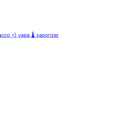
acco
💨
vape
🌡️
vaporizer
。