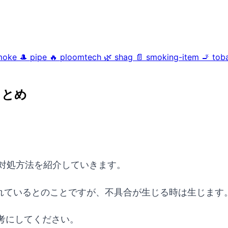
moke
🎩
pipe
🔥
ploomtech
🌿
shag
📄
smoking-item
🚬
tob
まとめ
対処方法を紹介していきます。
設計されているとのことですが、不具合が生じる時は生じます
参考にしてください。