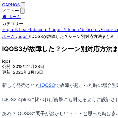
CAPNOS
メニュー
🏠 ホーム
カテゴリー
✨
glo
♨️
heat-tabacco
📱
iqos
📄
kinen
🎋
kiseru
🌱
non-s
ホーム
/
iqos
/
IQOS3が故障した？シーン別対応方法まとめ
IQOS3が故障した？シーン別対応方法
iqos
公開:
2018年11月28日
更新:
2023年3月16日
新しく発売された
IQOS3
で故障が起こった時の場合別
IQOS2.4plusに比べれば衝撃にも耐えるように
あれ？IQOS3の調子がおかしい・・・と思った時は