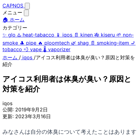
CAPNOS
メニュー
🏠 ホーム
カテゴリー
✨
glo
♨️
heat-tabacco
📱
iqos
📄
kinen
🎋
kiseru
🌱
non-
smoke
🎩
pipe
🔥
ploomtech
🌿
shag
📄
smoking-item
🚬
tobacco
💨
vape
🌡️
vaporizer
ホーム
/
iqos
/
アイコス利用者は体臭が臭い？原因と対策を
紹介
アイコス利用者は体臭が臭い？原因と
対策を紹介
iqos
公開:
2019年9月2日
更新:
2023年3月16日
みなさんは自分の体臭について考えたことはあります