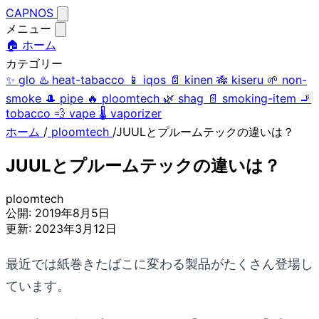
CAPNOS
メニュー
🏠 ホーム
カテゴリー
✨
glo
♨️
heat-tabacco
📱
iqos
📄
kinen
🎋
kiseru
🌱
non-
smoke
🎩
pipe
🔥
ploomtech
🌿
shag
📄
smoking-item
🚬
tobacco
💨
vape
🌡️
vaporizer
ホーム
/
ploomtech
/
JUULとプルームテックの違いは？
JUULとプルームテックの違いは？
ploomtech
公開:
2019年8月5日
更新:
2023年3月12日
最近では紙巻きたばこに変わる製品がたくさん登場し
ています。