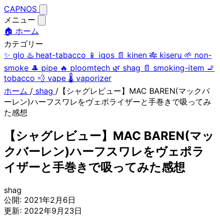
CAPNOS
メニュー
🏠 ホーム
カテゴリー
✨
glo
♨️
heat-tabacco
📱
iqos
📄
kinen
🎋
kiseru
🌱
non-
smoke
🎩
pipe
🔥
ploomtech
🌿
shag
📄
smoking-item
🚬
tobacco
💨
vape
🌡️
vaporizer
ホーム
/
shag
/
【シャグレビュー】MAC BAREN(マックバ
ーレン)ハーフスワレをヴェポライザーと手巻きで吸ってみ
た感想
【シャグレビュー】MAC BAREN(マッ
クバーレン)ハーフスワレをヴェポラ
イザーと手巻きで吸ってみた感想
shag
公開:
2021年2月6日
更新:
2022年9月23日