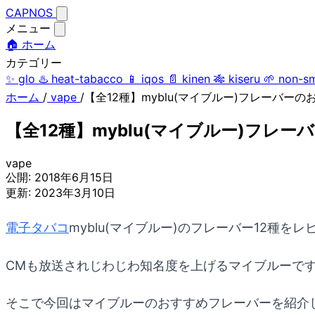
CAPNOS
メニュー
🏠 ホーム
カテゴリー
✨
glo
♨️
heat-tabacco
📱
iqos
📄
kinen
🎋
kiseru
🌱
non-s
ホーム
/
vape
/
【全12種】myblu(マイブルー)フレーバー
【全12種】myblu(マイブルー)フ
vape
公開:
2018年6月15日
更新:
2023年3月10日
電子タバコ
myblu(マイブルー)のフレーバー12種
CMも放送されじわじわ知名度を上げるマイブルーで
そこで今回はマイブルーのおすすめフレーバーを紹介