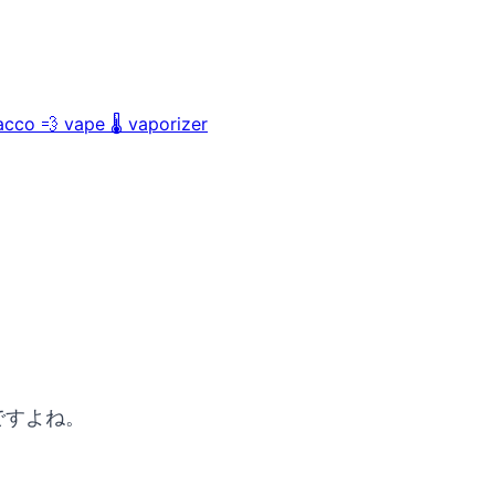
acco
💨
vape
🌡️
vaporizer
ですよね。